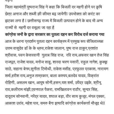
पड़ेगा
जिला महामंत्री पुष्पराज सिंह ने कहा कि बिजली दर महगी होने पर क़ृषि
छेत्र अनाज और शब्जी क़ी कीमत बढ़ जायेगीI उपभोक्ता को करंट का
झटका लगा है I छत्तीसगढ़ राज्य में बिजली उत्पादन होने के बाद भी अन्य
राज्यों से महगी दर वसूला जा रहा है
कांग्रेस जनों के द्वारा सरकार का पुतला दहन कर विरोध दर्ज कराया गया
आज के धरना प्रदर्शन पुतला दहन कार्यक्रम में प्रमुख रूप सेजिलाध्यक्ष
उत्तम वासुदेव डॉ के के ध्रुव,राकेश जालान, पुष्प राज ठाकुर,प्रशांत
श्रीवास, पवन केसरवानी गुलाब सिंह राज, रवि राय,अफसर खान तेज सिंह
राजपूत, राजेश यादव, मनोज साहू, शारदा चरण पसारी, राहुल नागेश, कुक्कू
साठे, सहाना बेगम,सुनीता टिमोथी, राकेश मसीह, प्रफुल्ल प्रकाश, नारायण
शर्मा,हरीश राय,अनुज ताम्रकार, बाला कश्यप,बलदेव यादव, विक्रांत
रोहिणी, असलम खान, आयुष सोनी,हसन,यश शर्मा, उपेंद्र उइके, श्रीनू
राव,कलीराम मांझी,एवनपाल पैकरा, रामखिलावन राठौर, सुन्दर सिंह,
दादूराम सोनवानी, नरेंद्र यादव, शपाल बड़ा, वीर साय कुजूर, मंगल एक्का,
आकाश उरांव, महेश पाव, समरु बैगा इत्यादि कांग्रेस कार्यकर्त्ता मौजूद थे!!