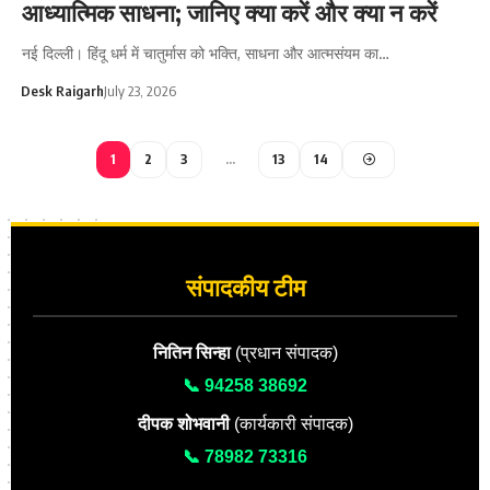
आध्यात्मिक साधना; जानिए क्या करें और क्या न करें
नई दिल्ली। हिंदू धर्म में चातुर्मास को भक्ति, साधना और आत्मसंयम का…
Desk Raigarh
July 23, 2026
1
2
3
…
13
14
संपादकीय टीम
नितिन सिन्हा
(प्रधान संपादक)
📞 94258 38692
दीपक शोभवानी
(कार्यकारी संपादक)
📞 78982 73316