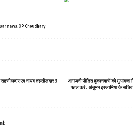
 sar news
OP Choudhary
ेकर तहसीलदार एव नायब तहसीलदार 3
आगजनी पीड़ित दुकानदारों को मुआवजा दि
पहल करे , अंजुमन इस्लामिया के सचिव
nt